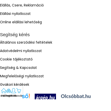
Elállás, Csere, Reklamáció
Elállási nyilatkozat
Online elállási lehetőség
Segítség kérés
Általános szerződési feltételek
Adatvédelmi nyilatkozat
Cookie tájékoztató
Segítség & Kapcsolat
Megfelelőségi nyilatkozat
Gyakori kérdések
ezdőlap
Termékek
Fiók
Kosár
Árukereső.hu
ÁrGép
Olcsóbbat.hu