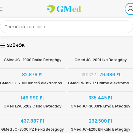
SZŰRŐK
GMed JC-2000 Borka Betegágy
GMed JC-2001 Ilka Betegágy
HAMAROSAN ÉRKEZIK
-20%
82.878
Ft
79.986
Ft
99.982
Ft
GMed JC-2003 Kincső elektromos betegágy
GMed LW05207 Dalma elektromos betegágy
HAMAROSAN ÉRKEZIK
149.990
Ft
335.445
Ft
GMed LW05202 Csilla Betegágy
GMed JC-3003PN Emő Betegágy
437.887
Ft
292.500
Ft
GMed JC-E5001PZ Helka Betegágy
GMed JC-E2001LN Kála Betegágy
HAMAROSAN ÉRKEZIK