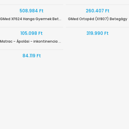
508.984
Ft
260.407
Ft
GMed XF624 Hanga Gyermek Betegágy
GMed Ortopéd (Xf807) Betegágy
105.098
Ft
319.990
Ft
Matrac – Ápolási – inkontinencia huzattal
HAMAROSAN ÉRKEZIK
84.119
Ft