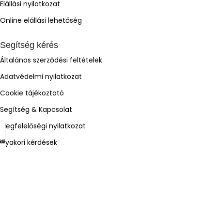
Elállási nyilatkozat
Online elállási lehetőség
Segítség kérés
Általános szerződési feltételek
Adatvédelmi nyilatkozat
Cookie tájékoztató
Segítség & Kapcsolat
Megfelelőségi nyilatkozat
Gyakori kérdések
mékek
dőlap
osár
iók
Árukereső.hu
ÁrGép
Olcsóbbat.hu