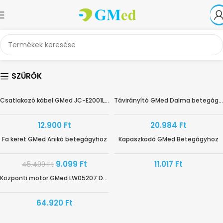
SZŰRŐK
Csatlakozó kábel GMed JC-E2001LN Kála betegágyhoz
Távirányító GMed Dalma betegágyhoz
HAMAROSAN ÉRKEZIK
12.900
Ft
20.984
Ft
Fa keret GMed Anikó betegágyhoz
Kapaszkodó GMed Betegágyhoz
-80%
9.099
Ft
11.017
Ft
45.499
Ft
Központi motor GMed LW05207 Dalma betegágyhoz
64.920
Ft