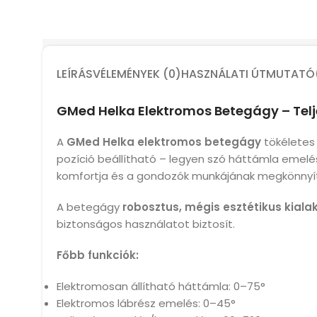
LEÍRÁS
VÉLEMÉNYEK (0)
HASZNÁLATI ÚTMUTATÓ
GMed Helka Elektromos Betegágy – Telj
A
GMed Helka elektromos betegágy
tökéletes 
pozíció beállítható – legyen szó háttámla emelésr
komfortja és a gondozók munkájának megkönnyí
A betegágy
robosztus, mégis esztétikus kiala
biztonságos használatot biztosít.
Főbb funkciók:
Elektromosan állítható háttámla: 0–75°
Elektromos lábrész emelés: 0–45°