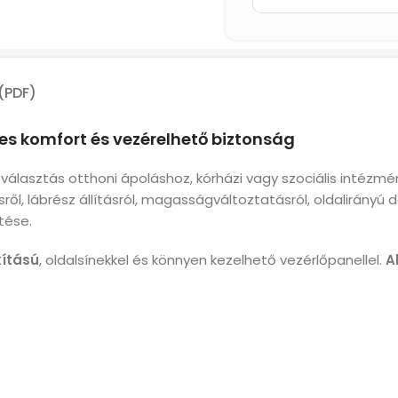
(PDF)
es komfort és vezérelhető biztonság
választás otthoni ápoláshoz, kórházi vagy szociális intéz
ől, lábrész állításról, magasságváltoztatásról, oldalirányú 
tése.
kítású
, oldalsínekkel és könnyen kezelhető vezérlőpanellel.
A