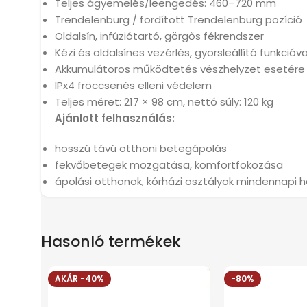
Teljes ágyemelés/leengedés: 460–720 mm
Trendelenburg / fordított Trendelenburg pozíció
Oldalsín, infúziótartó, görgős fékrendszer
Kézi és oldalsínes vezérlés, gyorsleállító funkcióva
Akkumulátoros működtetés vészhelyzet esetére (
IPx4 fröccsenés elleni védelem
Teljes méret: 217 × 98 cm, nettó súly: 120 kg
Ajánlott felhasználás:
hosszú távú otthoni betegápolás
fekvőbetegek mozgatása, komfortfokozása
ápolási otthonok, kórházi osztályok mindennapi 
Hasonló termékek
AKÁR -40%
-80%