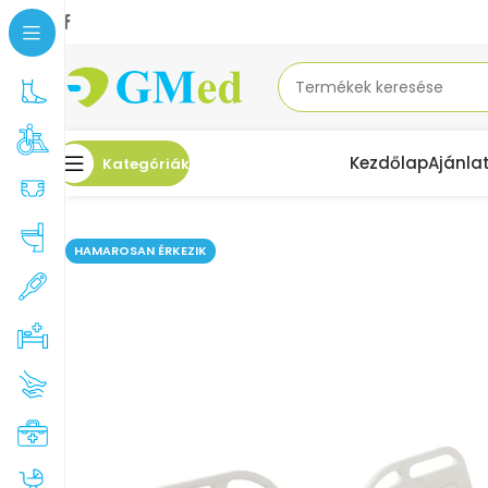
Kezdőlap
Ajánla
Kategóriák
Kezdőlap
Betegápolás, otthonápolás
Betegágyak
GMed JC-E5001PZ Hel
HAMAROSAN ÉRKEZIK