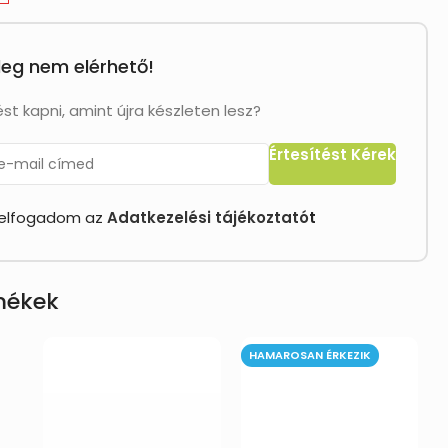
leg nem elérhető!
st kapni, amint újra készleten lesz?
Értesítést Kérek
 elfogadom az
Adatkezelési tájékoztató
t
rmékek
HAMAROSAN ÉRKEZIK