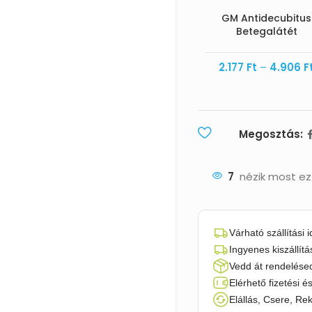
GM Antidecubitus
Betegalátét
2.177
Ft
–
4.906
F
Megosztás:
7
nézik most ez
Várható szállítási 
Ingyenes kiszállítá
Vedd át rendelésed
Elérhető fizetési é
Elállás, Csere, Re