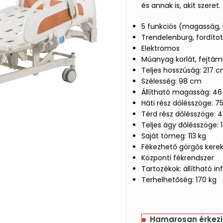
és annak is, akit szeret.
5 funkciós (magasság, 
Trendelenburg, fordíto
Elektromos
Műanyag korlát, fejtám
Teljes hosszúság: 217 
Szélesség: 98 cm
Állítható magasság: 4
Háti rész dőlésszöge: 75
Térd rész dőlésszöge: 4
Teljes ágy dőlésszöge: 1
Saját tömeg: 113 kg
Fékezhető görgős kere
Központi fékrendszer
Tartozékok: állítható i
Terhelhetőség: 170 kg
Hamarosan érkezi