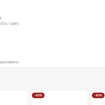
l
12V, 1.3Ah)
használatra
-80%
-80%