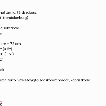
háttámla, térdszakasz,
tt Trendelenburg)
la, lábtámla
cm
6 cm – 72 cm
º (± 5º)
0º (± 5º)
2º
kek
nfúzió tartó, vizeletgyűjtő zacskóhoz horgok, kapaszkodó
k