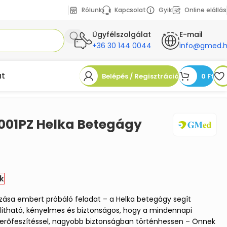
Rólunk
Kapcsolat
Gyik
Online elállás
Ügyfélszolgálat
E-mail
+36 30 144 0044
info@gmed.
at
Belépés / Regisztráció
0
Ft
01PZ Helka Betegágy
k
ása embert próbáló feladat – a Helka betegágy segít
lítható, kényelmes és biztonságos, hogy a mindennapi
i erőfeszítéssel, nagyobb biztonságban történhessen – Önnek