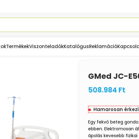
tok
Termékek
Viszonteladók
Katalógus
Reklamáció
Kapcsol
ka Betegágy
GMed JC-E50
508.984
Ft
Hamarosan érkezi
Egy fekvő beteg gondoz
ebben. Elektromosan ál
ápolás kevesebb fizika