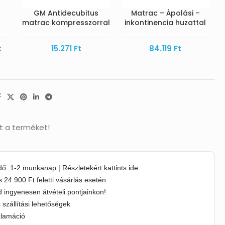
GM Antidecubitus
Matrac – Ápolási –
matrac kompresszorral
inkontinencia huzattal
t
15.271
Ft
84.119
Ft
t a terméket!
idő: 1-2 munkanap | Részletekért kattints ide
s 24.900 Ft feletti vásárlás esetén
 ingyenesen átvételi pontjainkon!
s szállítási lehetőségek
klamáció