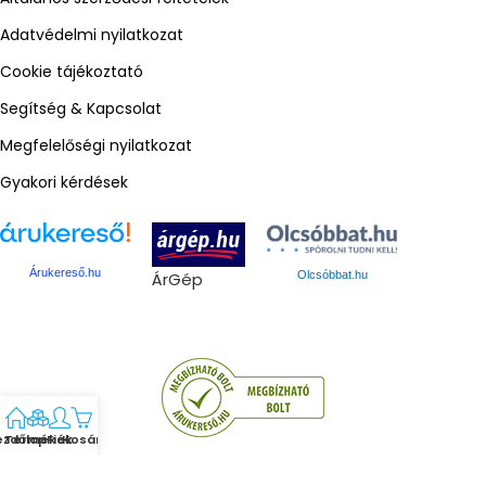
Adatvédelmi nyilatkozat
Cookie tájékoztató
Segítség & Kapcsolat
Megfelelőségi nyilatkozat
Gyakori kérdések
Árukereső.hu
ÁrGép
Olcsóbbat.hu
ezdőlap
Termékek
Fiók
Kosár
Gmed © 2024. Minden jog fenntartva