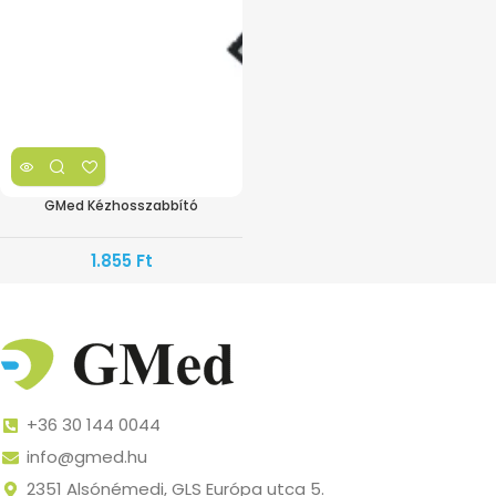
GMed Kézhosszabbító
1.855
Ft
+36 30 144 0044
info@gmed.hu
2351 Alsónémedi, GLS Európa utca 5.