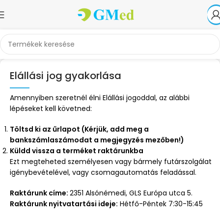
Elállási jog gyakorlása
Amennyiben szeretnél élni Elállási jogoddal, az alábbi
lépéseket kell követned:
Töltsd ki az űrlapot (Kérjük, add meg a
bankszámlaszámodat a megjegyzés mezőben!)
Küldd vissza a terméket raktárunkba
Ezt megteheted személyesen vagy bármely futárszolgálat
igénybevételével, vagy csomagautomatás feladással.
Raktárunk címe:
2351 Alsónémedi, GLS Európa utca 5.
Raktárunk nyitvatartási ideje:
Hétfő-Péntek 7:30-15:45