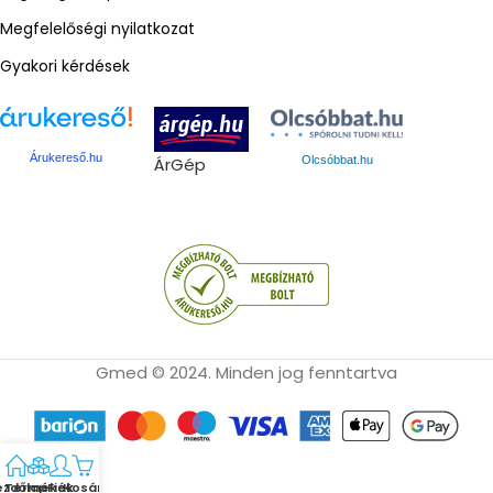
Megfelelőségi nyilatkozat
Gyakori kérdések
Árukereső.hu
ÁrGép
Olcsóbbat.hu
Gmed © 2024. Minden jog fenntartva
ezdőlap
Termékek
Fiók
Kosár