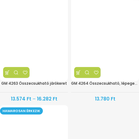
GM 4263 Összecsukható járókeret
GM 4264 Összecsukható, lépegető járókeret
13.574
Ft
–
16.282
Ft
13.780
Ft
HAMAROSAN ÉRKEZIK