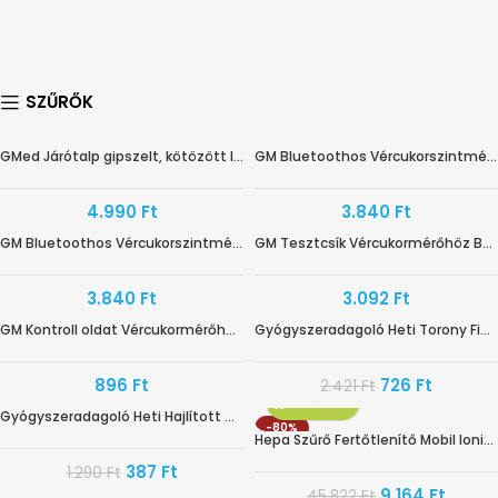
SZŰRŐK
GMed Járótalp gipszelt, kötözött lábra
GM Bluetoothos Vércukorszintmérő Fehér BG-710B
4.990
Ft
3.840
Ft
GM Bluetoothos Vércukorszintmérő Fekete BG-710B
GM Tesztcsík Vércukormérőhöz BS-602
3.840
Ft
3.092
Ft
GM Kontroll oldat Vércukormérőhöz CS-201
Gyógyszeradagoló Heti Torony Fiókos – ANGOL – CEP010
-70%
896
Ft
726
Ft
2.421
Ft
Gyógyszeradagoló Heti Hajlított CEP008
-70%
-80%
Hepa Szűrő Fertőtlenítő Mobil Ionizálóhoz
387
Ft
1.290
Ft
9.164
Ft
45.822
Ft