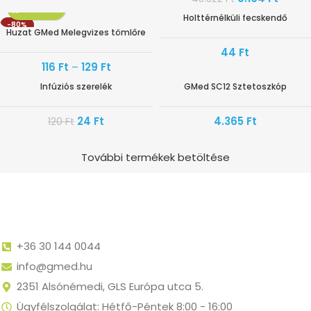
Holttérnélküli fecskendő
-80%
Huzat GMed Melegvizes tömlőre
44
Ft
116
Ft
–
129
Ft
Infúziós szerelék
GMed SC12 Sztetoszkóp
-80%
24
Ft
4.365
Ft
120
Ft
További termékek betöltése
+36 30 144 0044
info@gmed.hu
2351 Alsónémedi, GLS Európa utca 5.
Ügyfélszolgálat: Hétfő-Péntek 8:00 - 16:00