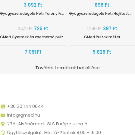
3.092
Ft
896
Ft
Gyógyszeradagoló Heti Torony Fiókos – ANGOL – CEP010
Gyógyszeradagoló Heti Hajlított CEP008
-70%
-70%
726
Ft
387
Ft
2.421
Ft
1.290
Ft
GMed Gyermek és csecsemő pulzoximéter CMS50Q1
GMed Pulzoximéter
HAMAROSAN ÉRKEZIK
7.051
Ft
5.828
Ft
További termékek betöltése
+36 30 144 0044
info@gmed.hu
2351 Alsónémedi, GLS Európa utca 5.
Ügyfélszolgálat: Hétfő-Péntek 8:00 - 16:00