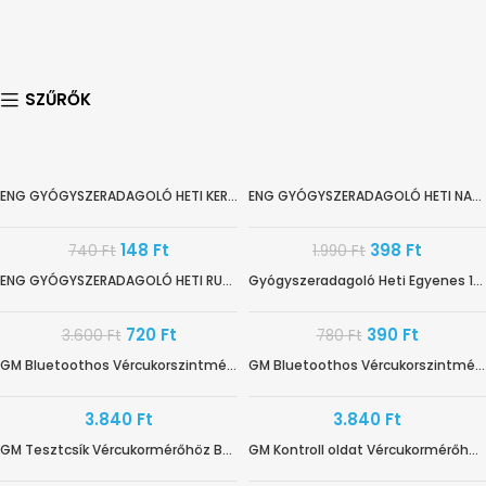
SZŰRŐK
ENG GYÓGYSZERADAGOLÓ HETI KEREK CARE ES.
ENG GYÓGYSZERADAGOLÓ HETI NAPI 4REK CARE
-80%
-80%
148
Ft
398
Ft
740
Ft
1.990
Ft
ENG GYÓGYSZERADAGOLÓ HETI RUGÓS CARE ES.
Gyógyszeradagoló Heti Egyenes 13cm (angol)
-80%
-50%
720
Ft
390
Ft
3.600
Ft
780
Ft
GM Bluetoothos Vércukorszintmérő Fehér BG-710B
GM Bluetoothos Vércukorszintmérő Fekete BG-710B
3.840
Ft
3.840
Ft
GM Tesztcsík Vércukormérőhöz BS-602
GM Kontroll oldat Vércukormérőhöz CS-201