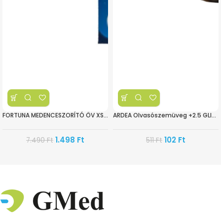
FORTUNA MEDENCESZORÍTÓ ÖV XS FT-578
ARDEA Olvasószemüveg +2.5 GLINT
1.498
Ft
102
Ft
7.490
Ft
511
Ft