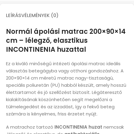
LEÍRÁS
VÉLEMÉNYEK (0)
Normál ápolási matrac 200×90×14
cm – lélegző, elasztikus
INCONTINENIA huzattal
Ez a kiváló minőségű intézeti ápolási matrac ideális
választás betegágyba vagy otthoni gondozáshoz. A
200×90×14 cm méretű matrac nagy-tisztaságú,
speciális poliuretán (PU) habból készült, amely hosszú
élettartamot és jó szellőzést biztosít. Légáteresztő
kialakításának köszönhetően segít megelőzni a
túlmelegedést és az izzadást, így a fekvő beteg
számára is kényelmes, friss érzetet nyújt.
A matrachoz tartozó
INCONTINENIA huzat
nemcsak