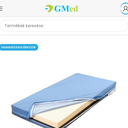
Kezdőlap
Betegápolás, otthonápolás
Betegágyak
HAMAROSAN ÉRKEZIK