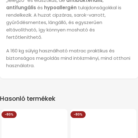
„lélegző” és elasztikus, de
antibakteriális
,
antifungális
és
hypoallergén
tulajdonságokkal is
rendelkezik. A huzat cipzáras, sarok-varrott,
gyűrődésmentes, lángálló, és egyszerűen
eltávolítható, így könnyen mosható és
fertőtleníthető.
A 160 kg súlyig használható matrac praktikus és
biztonságos megoldás mind intézményi, mind otthoni
használatra.
Hasonló termékek
-80%
-80%