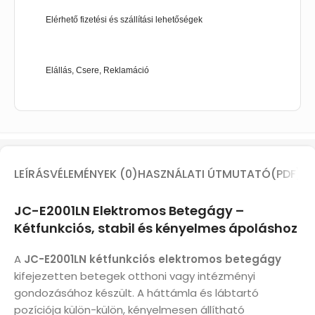
Elérhető fizetési és szállítási lehetőségek
Elállás, Csere, Reklamáció
LEÍRÁS
VÉLEMÉNYEK (0)
HASZNÁLATI ÚTMUTATÓ(PDF)
JC-E2001LN Elektromos Betegágy –
Kétfunkciós, stabil és kényelmes ápoláshoz
A
JC-E2001LN kétfunkciós elektromos betegágy
kifejezetten betegek otthoni vagy intézményi
gondozásához készült. A háttámla és lábtartó
pozíciója külön-külön, kényelmesen állítható