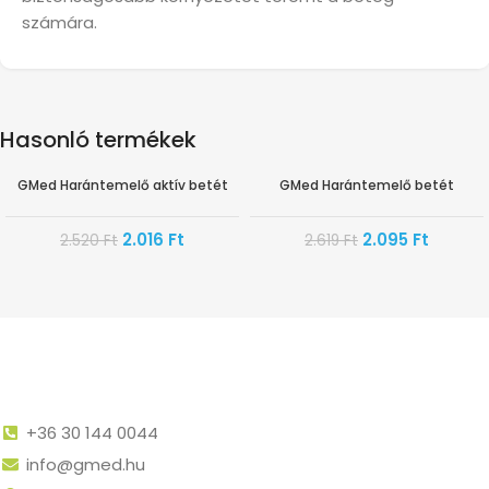
számára.
Hasonló termékek
GMed Harántemelő aktív betét
GMed Harántemelő betét
-20%
-20%
2.016
Ft
2.095
Ft
2.520
Ft
2.619
Ft
+36 30 144 0044
info@gmed.hu