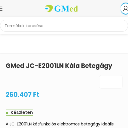
Kezdőlap
Betegápolás, otthonápolás
Betegágyak
GMed JC-E2001LN Kála Betegágy
260.407
Ft
Készleten
A JC-E2001LN kétfunkciós elektromos betegágy ideális