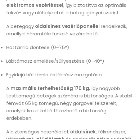
elektromos vezérléssel
, így biztosítva az optimális
fekvő- vagy ülőhelyzetet a beteg igényei szerint.
A betegágy
oldalsínes vezérlőpanellel
rendelkezik,
amellyel háromféle funkció vezérelhető:
Háttámla döntése (0–75°)
Lábtámasz emelése/süllyesztése (0–40°)
Egyidejű háttámla és lábrész mozgatása
A
maximális terhelhetőség 170 kg
, így nagyobb
testtömegű betegek számára is biztonságos. A stabil
fémváz 65 kg tömegű, négy görgővel felszerelt,
amelyek közül kettő fékezhető a biztonság
érdekében.
A biztonságos használatot
oldalsínek
, fékrendszer,