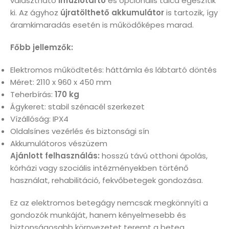
választható
infúziótartó
és opcionális tálca egészítik
ki. Az ágyhoz
újratölthető akkumulátor
is tartozik, így
áramkimaradás esetén is működőképes marad.
Főbb jellemzők:
Elektromos működtetés: háttámla és lábtartó döntés
Méret: 2110 x 960 x 450 mm
Teherbírás:
170 kg
Ágykeret: stabil szénacél szerkezet
Vízállóság: IPX4
Oldalsínes vezérlés és biztonsági sín
Akkumulátoros vészüzem
Ajánlott felhasználás:
hosszú távú otthoni ápolás,
kórházi vagy szociális intézményekben történő
használat, rehabilitáció, fekvőbetegek gondozása.
Ez az elektromos betegágy nemcsak megkönnyíti a
gondozók munkáját, hanem kényelmesebb és
biztonságosabb környezetet teremt a beteg