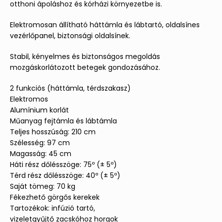
otthoni ápoláshoz és kórházi környezetbe is.
Elektromosan állítható háttámla és lábtartó, oldalsínes
vezérlőpanel, biztonsági oldalsínek.
Stabil, kényelmes és biztonságos megoldás
mozgáskorlátozott betegek gondozásához.
2 funkciós (háttámla, térdszakasz)
Elektromos
Alumínium korlát
Műanyag fejtámla és lábtámla
Teljes hosszúság: 210 cm
Szélesség: 97 cm
Magasság: 45 cm
Háti rész dőlésszöge: 75º (± 5º)
Térd rész dőlésszöge: 40º (± 5º)
Saját tömeg: 70 kg
Fékezhető görgős kerekek
Tartozékok: infúzió tartó,
vizeletgyűjtő zacskóhoz horgok