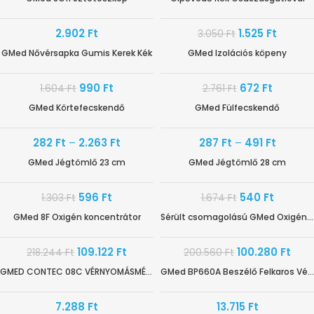
-50%
HAMAROSAN ÉRKEZIK
2.902
Ft
1.525
Ft
3.050
Ft
GMed Nővérsapka Gumis Kerek Kék
GMed Izolációs köpeny
-38%
-76%
HAMAROSAN ÉRKEZIK
990
Ft
672
Ft
1.604
Ft
2.761
Ft
GMed Körtefecskendő
GMed Fülfecskendő
AKÁR -88%
-70%
282
Ft
–
2.263
Ft
287
Ft
–
491
Ft
GMed Jégtömlő 23 cm
GMed Jégtömlő 28 cm
-54%
-68%
596
Ft
540
Ft
1.303
Ft
1.674
Ft
GMed 8F Oxigén koncentrátor
Sérült csomagolású GMed Oxigén Koncentrátor
-50%
-50%
CSOMAGOLÁSSÉRÜLT
109.122
Ft
100.280
Ft
218.244
Ft
200.560
Ft
GMED CONTEC 08C VÉRNYOMÁSMÉRŐ – FELKAROS BESZÉLŐ
GMed BP660A Beszélő Felkaros Vérnyomásmérő
7.288
Ft
13.715
Ft