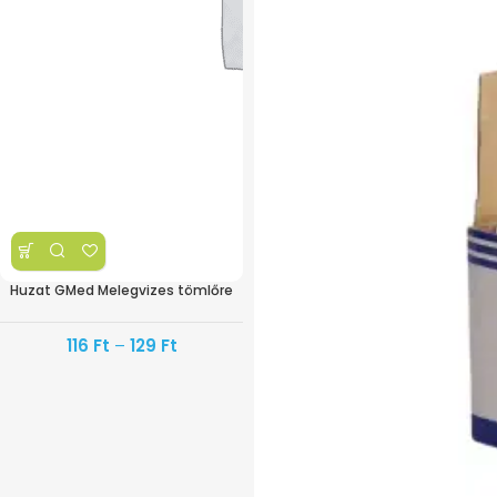
Huzat GMed Melegvizes tömlőre
116
Ft
–
129
Ft