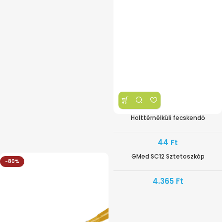
Holttérnélküli fecskendő
44
Ft
GMed SC12 Sztetoszkóp
-80%
4.365
Ft