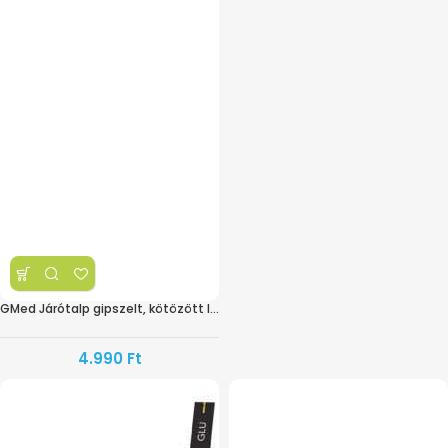
GMed Járótalp gipszelt, kötözött lábra
4.990
Ft