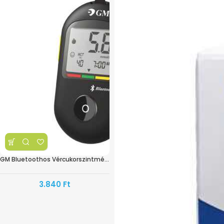
GM Bluetoothos Vércukorszintmérő Fekete BG-710B
3.840
Ft