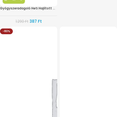
Gyógyszeradagoló Heti Hajlított CEP008
387
Ft
1.290
Ft
-80%