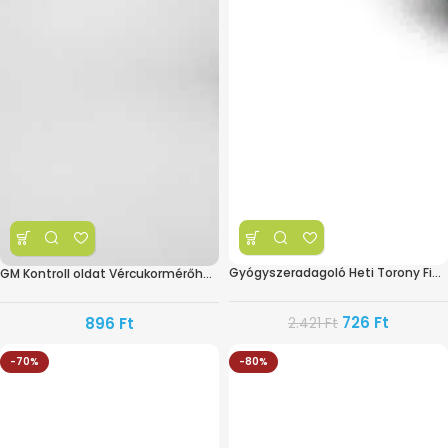
Gyógyszeradagoló Heti Torony Fiókos – ANGOL – CEP010
GM Kontroll oldat Vércukormérőhöz CS-201
726
Ft
896
Ft
2.421
Ft
-70%
-80%