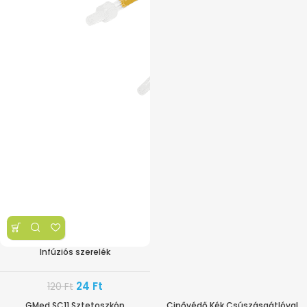
Infúziós szerelék
24
Ft
120
Ft
GMed SC11 Sztetoszkóp
Cipővédő Kék Csúszásgátlóval