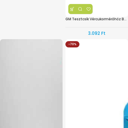
GM Tesztcsík Vércukormérőhöz BS-602
3.092
Ft
-70%