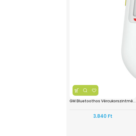
GM Bluetoothos Vércukorszintmérő Fehér BG-710B
3.840
Ft