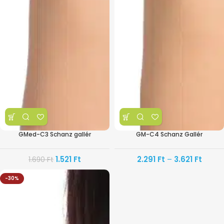
GMed-C3 Schanz gallér
GM-C4 Schanz Gallér
1.521
Ft
2.291
Ft
–
3.621
Ft
1.690
Ft
-30%