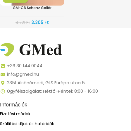
GM-C6 Schanz Gallér
3.305
Ft
4.721
Ft
+36 30 144 0044
info@gmed.hu
2351 Alsónémedi, GLS Európa utca 5.
Ügyfélszolgálat: Hétfő-Péntek 8:00 - 16:00
Információk
Fizetési módok
Szállítási díjak és határidők