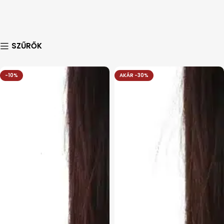
SZŰRŐK
-10%
AKÁR -30%