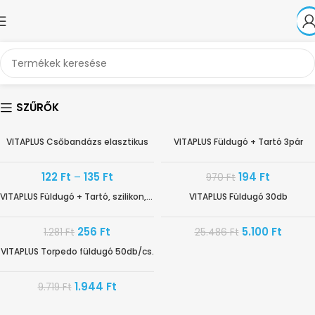
SZŰRŐK
VITAPLUS Csőbandázs elasztikus
VITAPLUS Füldugó + Tartó 3pár
-80%
-80%
122
Ft
–
135
Ft
194
Ft
970
Ft
VITAPLUS Füldugó + Tartó, szilikon,úszáshoz 3pár
VITAPLUS Füldugó 30db
-80%
-80%
256
Ft
5.100
Ft
1.281
Ft
25.486
Ft
VITAPLUS Torpedo füldugó 50db/cs.
-80%
1.944
Ft
9.719
Ft