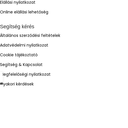
Elállási nyilatkozat
Online elállási lehetőség
Segítség kérés
Általános szerződési feltételek
Adatvédelmi nyilatkozat
Cookie tájékoztató
Segítség & Kapcsolat
Megfelelőségi nyilatkozat
Gyakori kérdések
mékek
dőlap
osár
iók
Árukereső.hu
ÁrGép
Olcsóbbat.hu