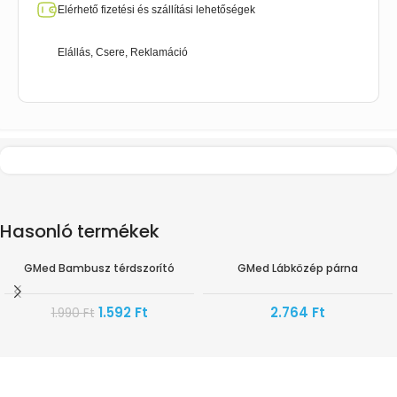
Elérhető fizetési és szállítási lehetőségek
Elállás, Csere, Reklamáció
Hasonló termékek
GMed Bambusz térdszorító
GMed Lábközép párna
-20%
1.592
Ft
2.764
Ft
1.990
Ft