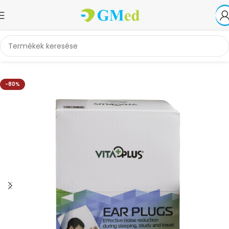
Kezdőlap
Akciók
-80%