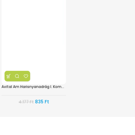
Avital Am Harisnyanadrág I. Kompressziós
835
Ft
4.177
Ft