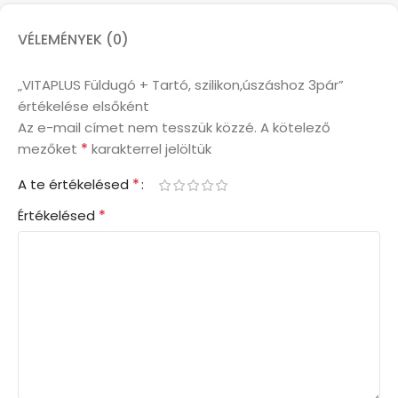
VÉLEMÉNYEK (0)
„VITAPLUS Füldugó + Tartó, szilikon,úszáshoz 3pár”
értékelése elsőként
Az e-mail címet nem tesszük közzé.
A kötelező
*
mezőket
karakterrel jelöltük
*
A te értékelésed
*
Értékelésed