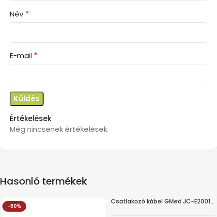
*
Név
*
E-mail
Értékelések
Még nincsenek értékelések.
Hasonló termékek
Csatlakozó kábel GMed JC-E2001LN Kála betegágyhoz
-80%