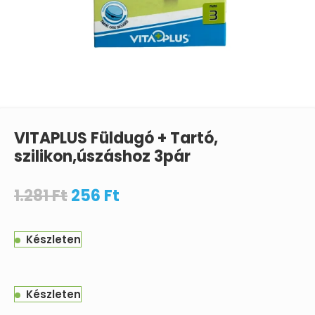
VITAPLUS Füldugó + Tartó,
szilikon,úszáshoz 3pár
1.281
Ft
256
Ft
Készleten
Készleten