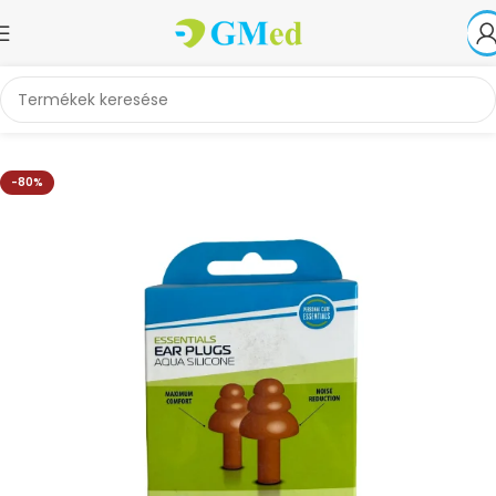
Kezdőlap
Akciók
-80%