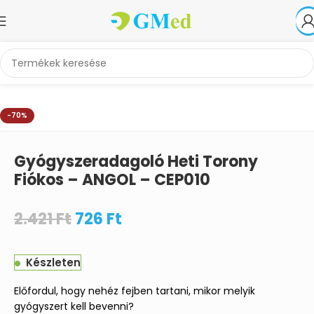
Kezdőlap
Orvosi és ápolási eszközök
Egyéb orvosi segédeszközök
-70%
Gyógyszeradagoló Heti Torony
Fiókos – ANGOL – CEP010
2.421
Ft
726
Ft
Készleten
Előfordul, hogy nehéz fejben tartani, mikor melyik
gyógyszert kell bevenni?