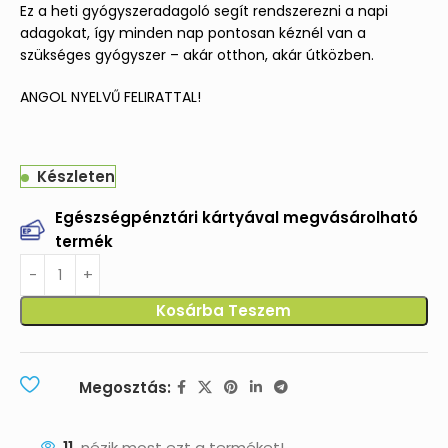
Ez a heti gyógyszeradagoló segít rendszerezni a napi
adagokat, így minden nap pontosan kéznél van a
szükséges gyógyszer – akár otthon, akár útközben.
ANGOL NYELVŰ FELIRATTAL!
Készleten
Egészségpénztári kártyával megvásárolható
termék
Kosárba Teszem
Megosztás:
11
nézik most ezt a terméket!