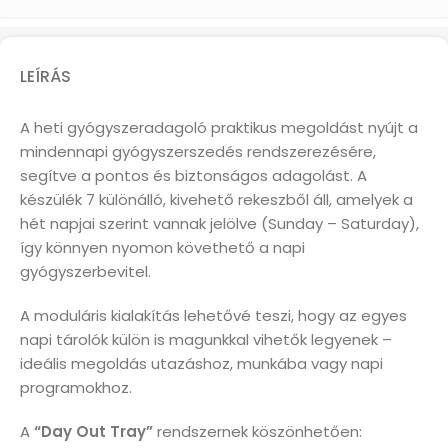
LEÍRÁS
A heti gyógyszeradagoló praktikus megoldást nyújt a
mindennapi gyógyszerszedés rendszerezésére,
segítve a pontos és biztonságos adagolást. A
készülék 7 különálló, kivehető rekeszből áll, amelyek a
hét napjai szerint vannak jelölve (Sunday – Saturday),
így könnyen nyomon követhető a napi
gyógyszerbevitel.
A moduláris kialakítás lehetővé teszi, hogy az egyes
napi tárolók külön is magunkkal vihetők legyenek –
ideális megoldás utazáshoz, munkába vagy napi
programokhoz.
A
“Day Out Tray”
rendszernek köszönhetően: