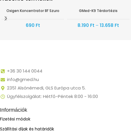
Oxigen Koncentrator 8F Szuro
GMed-K9 Térdortézis
AKÁR -40%
690
Ft
8.190
Ft
–
13.658
Ft
+36 30 144 0044
info@gmed.hu
2351 Alsónémedi, GLS Európa utca 5.
Ügyfélszolgálat: Hétfő-Péntek 8:00 - 16:00
Információk
Fizetési módok
Szállítási díjak és határidők