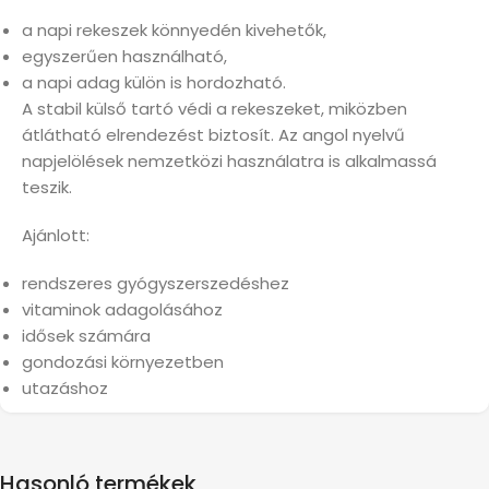
a napi rekeszek könnyedén kivehetők,
egyszerűen használható,
a napi adag külön is hordozható.
A stabil külső tartó védi a rekeszeket, miközben
átlátható elrendezést biztosít. Az angol nyelvű
napjelölések nemzetközi használatra is alkalmassá
teszik.
Ajánlott:
rendszeres gyógyszerszedéshez
vitaminok adagolásához
idősek számára
gondozási környezetben
utazáshoz
Hasonló termékek