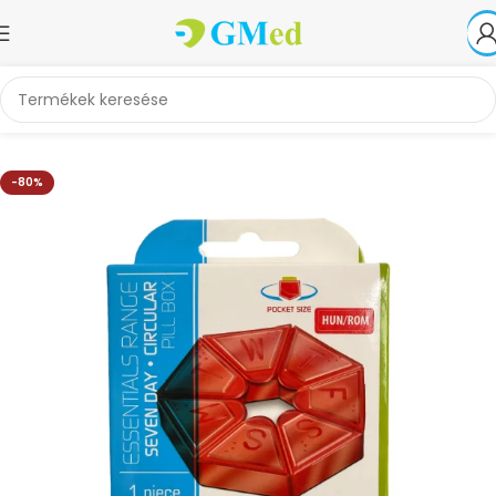
Kezdőlap
Egészségvédelem és otthoni diagnosztika
Gyógyszeradagolók
-80%