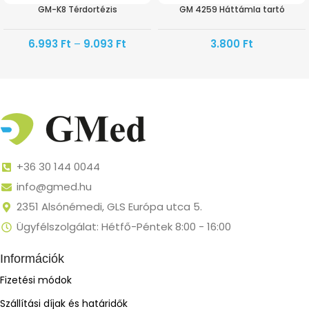
GM-K8 Térdortézis
GM 4259 Háttámla tartó
6.993
Ft
–
9.093
Ft
3.800
Ft
+36 30 144 0044
info@gmed.hu
2351 Alsónémedi, GLS Európa utca 5.
Ügyfélszolgálat: Hétfő-Péntek 8:00 - 16:00
Információk
Fizetési módok
Szállítási díjak és határidők