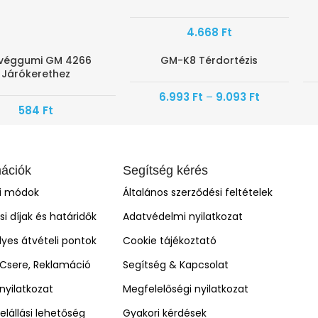
4.668
Ft
véggumi GM 4266
GM-K8 Térdortézis
AN ÉRKEZIK
-30%
-
Járókerethez
6.993
Ft
–
9.093
Ft
584
Ft
mációk
Segítség kérés
si módok
Általános szerződési feltételek
ási díjak és határidők
Adatvédelmi nyilatkozat
yes átvételi pontok
Cookie tájékoztató
, Csere, Reklamáció
Segítség & Kapcsolat
i nyilatkozat
Megfelelőségi nyilatkozat
elállási lehetőség
Gyakori kérdések