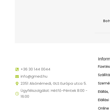
Bot
HAMAROS
Infor
Fizeté
+36 30 144 0044
Szállít
info@gmed.hu
2351 Alsónémedi, GLS Európa utca 5.
Személ
Ügyfélszolgálat: Hétfő-Péntek 8:00 -
Elállás
16:00
Elállás
Online 