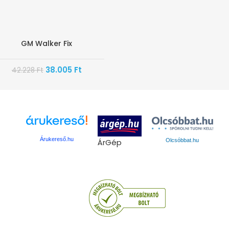
GM Walker Fix
10%
38.005
Ft
42.228
Ft
Árukereső.hu
ÁrGép
Olcsóbbat.hu