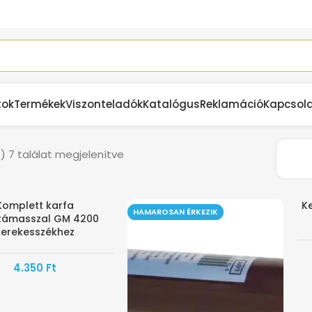
tok
Termékek
Viszonteladók
Katalógus
Reklamáció
Kapcsol
) 7 találat megjelenítve
Komplett karfa
Ke
HAMAROSAN ÉRKEZIK
ltámasszal GM 4200
kerekesszékhez
4.350
Ft