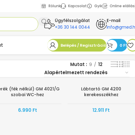
Rólunk
Kapcsolat
Gyik
Online elállás
Ügyfélszolgálat
E-mail
+36 30 144 0044
info@gmed.
at
Belépés / Regisztráció
0
Ft
Mutat
9
12
rék (fék nélkül) GM 4021/G
Lábtartó GM 4200
HAMAROSAN ÉRKEZIK
szobai WC-hez
kerekesszékhez
6.990
Ft
12.911
Ft