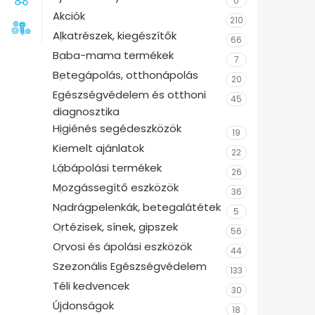
0
Akciók
210
Alkatrészek, kiegészítők
66
Baba-mama termékek
7
Betegápolás, otthonápolás
20
Egészségvédelem és otthoni
45
diagnosztika
Higiénés segédeszközök
19
Kiemelt ajánlatok
22
Lábápolási termékek
26
Mozgássegítő eszközök
36
Nadrágpelenkák, betegalátétek
5
Ortézisek, sínek, gipszek
56
Orvosi és ápolási eszközök
44
Szezonális Egészségvédelem
133
Téli kedvencek
30
Újdonságok
18