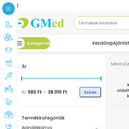
Kezdőlap
Ajánla
Kategóriák
Mind a(z
Ár
olda
Ár:
580 Ft
—
38.010 Ft
Szűrés
Termékkategóriák
Ajándékkártya