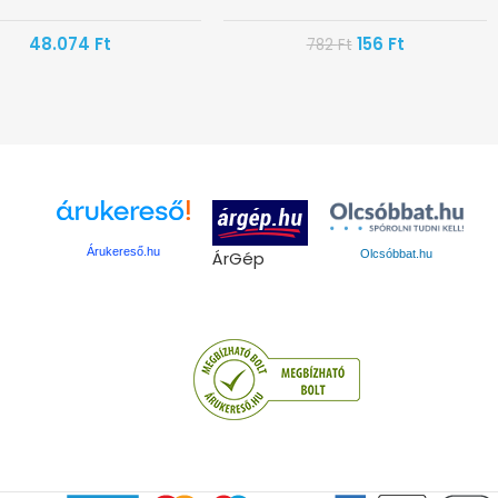
48.074
Ft
156
Ft
782
Ft
Árukereső.hu
ÁrGép
Olcsóbbat.hu