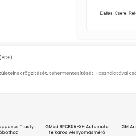
Elállás, Csere, Re
(PDF)
 ízületeinek rögzítését, tehermentesítését. Használatával c
appancs Trusty
GMed BPCB0A-3H Automata
GM Ant
-19%
HAMARO
róbothoz
felkaros vérnyomásmérő