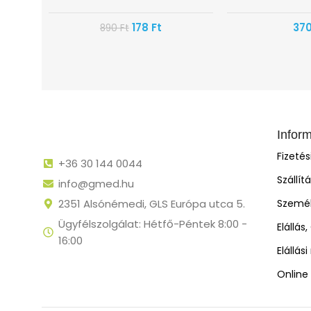
178
Ft
37
890
Ft
Infor
Fizeté
+36 30 144 0044
Szállít
info@gmed.hu
2351 Alsónémedi, GLS Európa utca 5.
Személ
Ügyfélszolgálat: Hétfő-Péntek 8:00 -
Elállás
16:00
Elállás
Online 