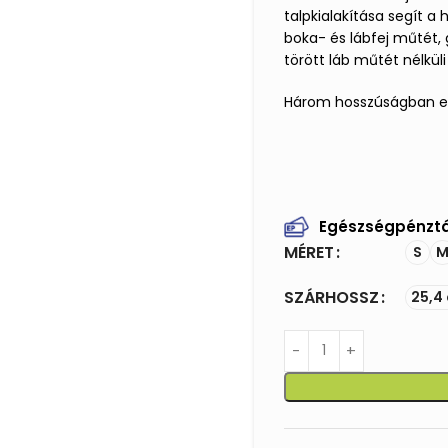
talpkialakítása segít a
boka- és lábfej műtét, g
törött láb műtét nélkül
Három hosszúságban elé
Egészségpénztá
MÉRET
S
SZÁRHOSSZ
25,4