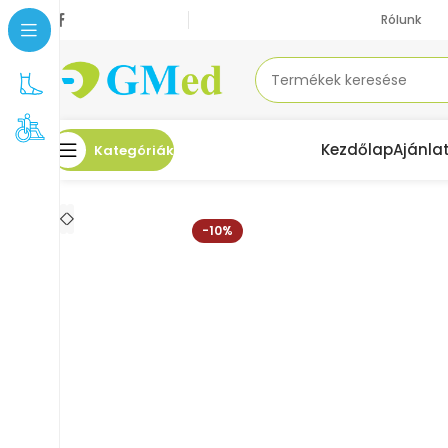
Rólunk
Kezdőlap
Ajánla
Kategóriák
Kezdőlap
Ortézisek, sínek, gipszek
Boka-lábortézisek
GM Walker Fix
-10%