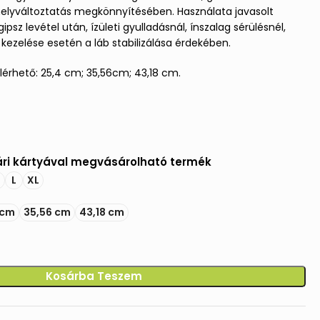
 helyváltoztatás megkönnyítésében. Használata javasolt
ipsz levétel után, ízületi gyulladásnál, ínszalag sérülésnél,
i kezelése esetén a láb stabilizálása érdekében.
rhető: 25,4 cm; 35,56cm; 43,18 cm.
ri kártyával megvásárolható termék
M
L
XL
 cm
35,56 cm
43,18 cm
Kosárba Teszem