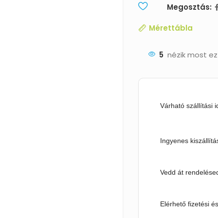
Megosztás:
Mérettábla
5
nézik most ez
Várható szállítási 
Ingyenes kiszállítá
Vedd át rendelésed
Elérhető fizetési é