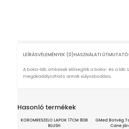
LEÍRÁS
VÉLEMÉNYEK (0)
HASZNÁLATI ÚTMUTATÓ
A boka-láb ortézisek elősegítik a boka- és a láb
megakadályozható annak súlyosbodása.
Hasonló termékek
KOROMRESZELO LAPOK 17CM 8DB
GMed Botvég T
-80%
BLUSH
Cane já