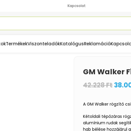
Kapcsolat
tok
Termékek
Viszonteladók
Katalógus
Reklamáció
Kapcsol
GM Walker F
42.228
Ft
38.0
A GM Walker rögzítő csiz
Kétoldali tépőzáras rögz
alumínium rudak segítik
hab bélése hozzájárul 