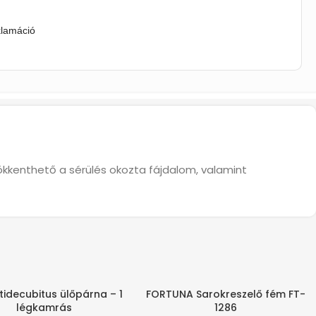
klamáció
sökkenthető a sérülés okozta fájdalom, valamint
idecubitus ülőpárna – 1
FORTUNA Sarokreszelő fém FT-
SAN ÉRKEZIK
-80%
légkamrás
1286