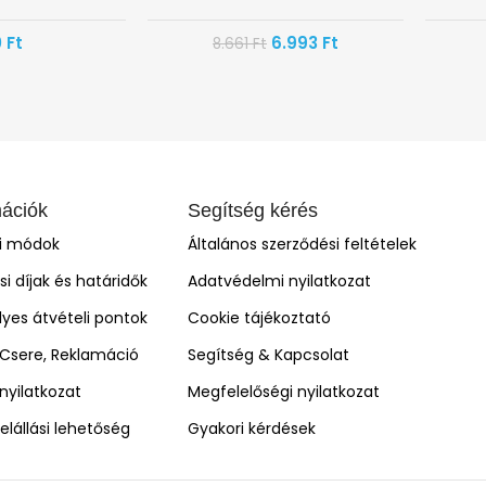
0
Ft
6.993
Ft
8.661
Ft
mációk
Segítség kérés
si módok
Általános szerződési feltételek
ási díjak és határidők
Adatvédelmi nyilatkozat
yes átvételi pontok
Cookie tájékoztató
, Csere, Reklamáció
Segítség & Kapcsolat
i nyilatkozat
Megfelelőségi nyilatkozat
elállási lehetőség
Gyakori kérdések