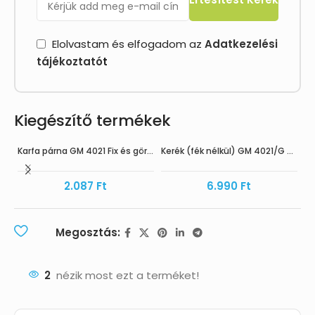
Elolvastam és elfogadom az
Adatkezelési
tájékoztató
t
Kiegészítő termékek
Karfa párna GM 4021 Fix és gördülő szobai WC-hez
Kerék (fék nélkül) GM 4021/G szobai WC-hez
HAMAROS
2.087
Ft
6.990
Ft
Megosztás:
2
nézik most ezt a terméket!