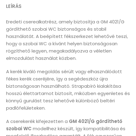
LEÍRÁS
Eredeti cserealkatrész, amely biztosítja a GM 4021/G
gördíthető szobai WC biztonságos és stabil
használatát. A beépített fékszerkezet lehetővé teszi,
hogy a szobai WC a kívánt helyen biztonságosan
rögzíthető legyen, megakadályozva a véletlen
elmozdulást használat közben.
A kerék kiváló megoldás sérült vagy elhasználódott
fékes kerék cseréjére, így a segédeszköz újra
biztonságosan használható. Strapabíró kialakítása
hosszú élettartamot biztosít, miközben egyenletes és
könnyű gurulást tesz lehetővé különböző beltéri
padlófelületeken.
A cserekerék kifejezetten a
GM 4021/G gördíthető
szobai WC
modellhez készült, így kompatibilitása és
megfelelő illeszkedése garantált. A fék egyszerűen