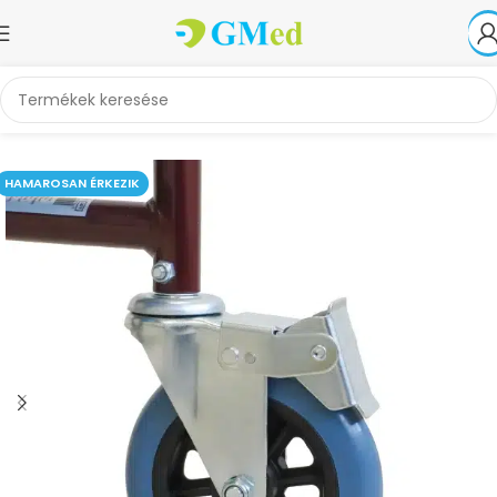
Kezdőlap
Alkatrészek, kiegészítők
Higiéniai termékek alkatrészei
HAMAROSAN ÉRKEZIK