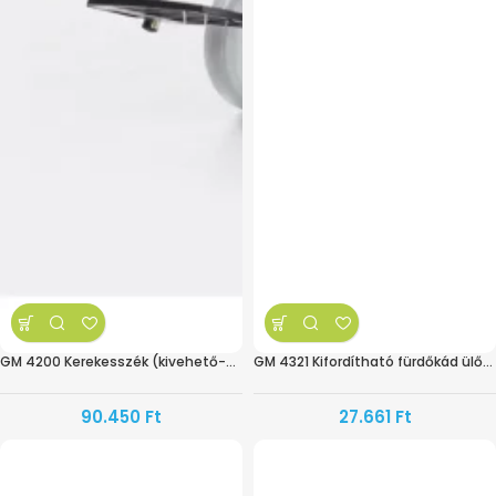
GM 4200 Kerekesszék (kivehető-adapteres)
GM 4321 Kifordítható fürdőkád ülőke
90.450
Ft
27.661
Ft