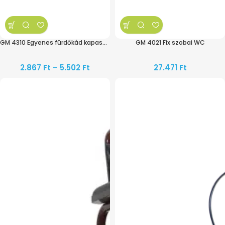
GM 4310 Egyenes fürdőkád kapaszkodó
GM 4021 Fix szobai WC
2.867
Ft
–
5.502
Ft
27.471
Ft