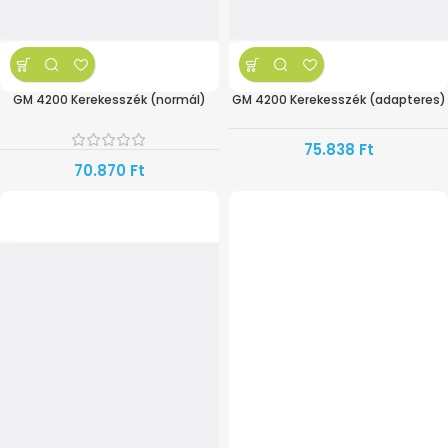
GM 4200 Kerekesszék (normál)
GM 4200 Kerekesszék (adapteres)
75.838
Ft
70.870
Ft