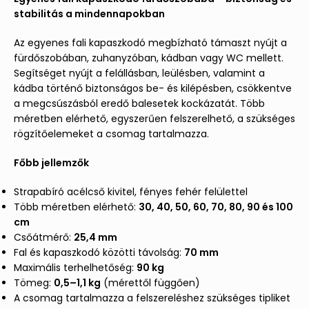
stabilitás a mindennapokban
Az egyenes fali kapaszkodó megbízható támaszt nyújt a
fürdőszobában, zuhanyzóban, kádban vagy WC mellett.
Segítséget nyújt a felállásban, leülésben, valamint a
kádba történő biztonságos be- és kilépésben, csökkentve
a megcsúszásból eredő balesetek kockázatát. Több
méretben elérhető, egyszerűen felszerelhető, a szükséges
rögzítőelemeket a csomag tartalmazza.
Főbb jellemzők
Strapabíró acélcső kivitel, fényes fehér felülettel
Több méretben elérhető:
30, 40, 50, 60, 70, 80, 90 és 100
cm
Csőátmérő:
25,4 mm
Fal és kapaszkodó közötti távolság:
70 mm
Maximális terhelhetőség:
90 kg
Tömeg:
0,5–1,1 kg
(mérettől függően)
A csomag tartalmazza a felszereléshez szükséges tipliket