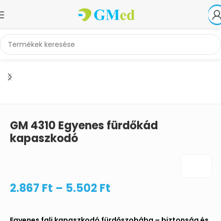
Kezdőlap
Higiénés segédeszközök
Fürdési és zuhanyzási eszközök
GM 4310 Egyenes fürdőkád
kapaszkodó
2.867
Ft
–
5.502
Ft
Egyenes fali kapaszkodó fürdőszobába – biztonság és