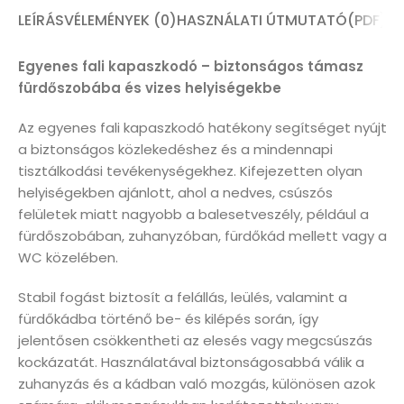
LEÍRÁS
VÉLEMÉNYEK (0)
HASZNÁLATI ÚTMUTATÓ(PDF)
Egyenes fali kapaszkodó – biztonságos támasz
fürdőszobába és vizes helyiségekbe
Az egyenes fali kapaszkodó hatékony segítséget nyújt
a biztonságos közlekedéshez és a mindennapi
tisztálkodási tevékenységekhez. Kifejezetten olyan
helyiségekben ajánlott, ahol a nedves, csúszós
felületek miatt nagyobb a balesetveszély, például a
fürdőszobában, zuhanyzóban, fürdőkád mellett vagy a
WC közelében.
Stabil fogást biztosít a felállás, leülés, valamint a
fürdőkádba történő be- és kilépés során, így
jelentősen csökkentheti az elesés vagy megcsúszás
kockázatát. Használatával biztonságosabbá válik a
zuhanyzás és a kádban való mozgás, különösen azok