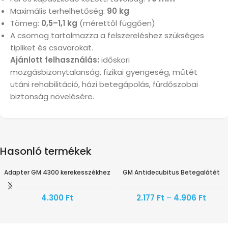
Maximális terhelhetőség:
90 kg
Tömeg:
0,5–1,1 kg
(mérettől függően)
A csomag tartalmazza a felszereléshez szükséges
tipliket és csavarokat.
Ajánlott felhasználás:
időskori
mozgásbizonytalanság, fizikai gyengeség, műtét
utáni rehabilitáció, házi betegápolás, fürdőszobai
biztonság növelésére.
Hasonló termékek
Adapter GM 4300 kerekesszékhez
GM Antidecubitus Betegalátét
4.300
Ft
2.177
Ft
–
4.906
Ft