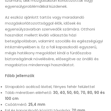
számára, akik mozgásukban korlátozottak vagy
egyensúlyproblémákkal küzdenek.
Az eszköz ajánlott tartós vagy maradandó
mozgáskorlátozottsággal élők, idősek és
egyensúlyzavarban szenvedők számára. Otthoni
használat mellett kiváló választás házi
betegápolásban, valamint szociális és egészségügyi
intézményekben is. Ez a fali kapaszkodó egyszerű,
mégis hatékony megoldást kínál a fürdőszoba
biztonságának növelésére, elősegítve az önálló és
magabiztos mindennapi használatot.
Főbb jellemzők
Strapabíró acélcső kivitel, fényes fehér felülettel
Több méretben elérhető:
30, 40, 50, 60, 70, 80, 90 és
100 cm
Csőátmérő:
25,4 mm
Fal és kapaszkodó közötti távolság:
70 mm