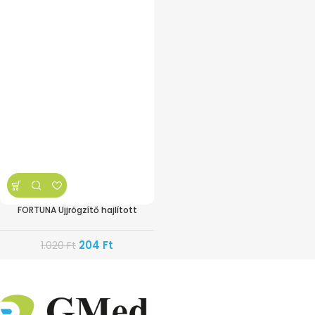
FORTUNA Ujjrögzítő hajlított
204
Ft
1.020
Ft