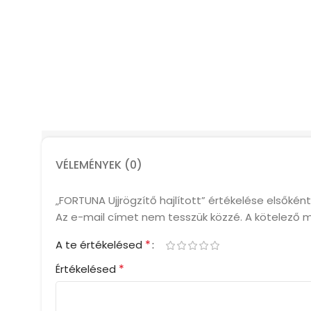
VÉLEMÉNYEK (0)
„FORTUNA Ujjrögzítő hajlított” értékelése elsőként
Az e-mail címet nem tesszük közzé.
A kötelező 
*
A te értékelésed
*
Értékelésed