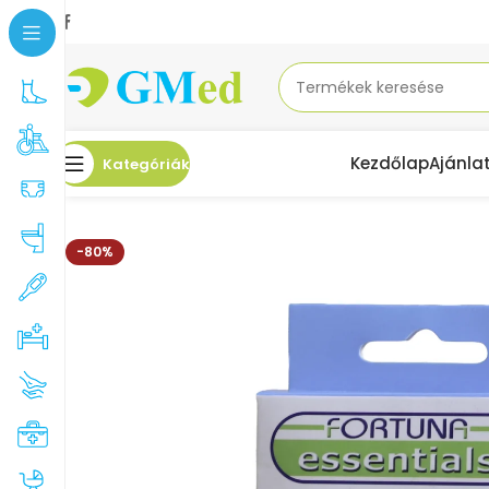
Kezdőlap
Ajánla
Kategóriák
Kezdőlap
Akciók
FORTUNA Ujjrögzítő hajlított
-80%