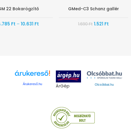
GM 22 Bokarögzítő
GMed-C3 Schanz gallér
-20%
-10%
6.785
Ft
–
10.631
Ft
1.521
Ft
1.690
Ft
Árukereső.hu
ÁrGép
Olcsóbbat.hu