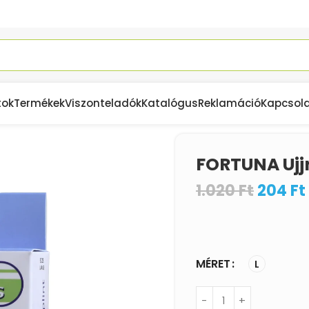
tok
Termékek
Viszonteladók
Katalógus
Reklamáció
Kapcsol
FORTUNA Ujjr
1.020
Ft
204
Ft
MÉRET
L