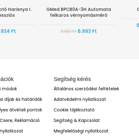
tő Harisnya I.
GMed BPCB0A-3H Automata
-19%
AKÁR 
ssziós
felkaros vérnyomásmérő
934
Ft
6.993
Ft
8.661
Ft
mációk
Segítség kérés
si módok
Általános szerződési feltételek
ási díjak és határidők
Adatvédelmi nyilatkozat
yes átvételi pontok
Cookie tájékoztató
, Csere, Reklamáció
Segítség & Kapcsolat
i nyilatkozat
Megfelelőségi nyilatkozat