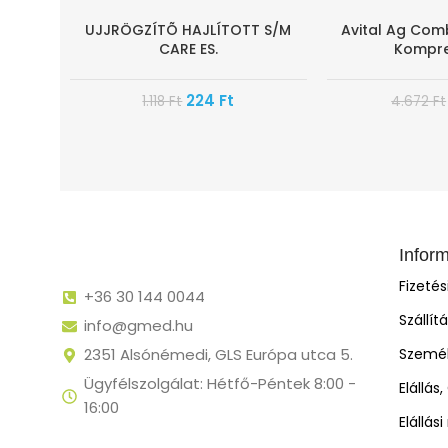
UJJRÖGZÍTÕ HAJLÍTOTT S/M
Avital Ag Comb
-80%
-80%
CARE ES.
Kompre
224
Ft
1.118
Ft
4.672
Ft
Infor
Fizeté
+36 30 144 0044
Szállít
info@gmed.hu
2351 Alsónémedi, GLS Európa utca 5.
Személ
Ügyfélszolgálat: Hétfő-Péntek 8:00 -
Elállás
16:00
Elállás