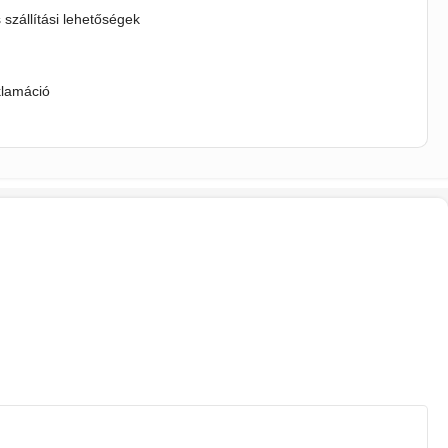
s szállítási lehetőségek
klamáció