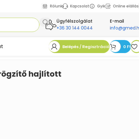
Rólunk
Kapcsolat
Gyik
Online elállás
Ügyfélszolgálat
E-mail
+36 30 144 0044
info@gmed.
at
Belépés / Regisztráció
0
Ft
ögzítő hajlított