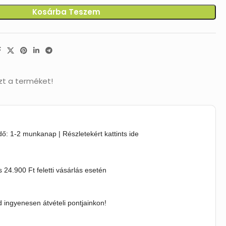
Kosárba Teszem
zt a terméket!
idő: 1-2 munkanap | Részletekért kattints ide
s 24.900 Ft feletti vásárlás esetén
 ingyenesen átvételi pontjainkon!