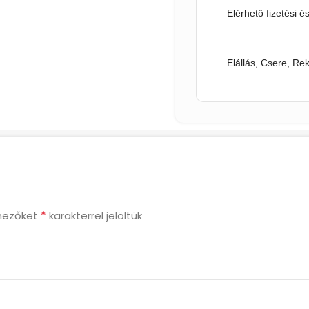
Elérhető fizetési é
Elállás, Csere, Re
*
mezőket
karakterrel jelöltük