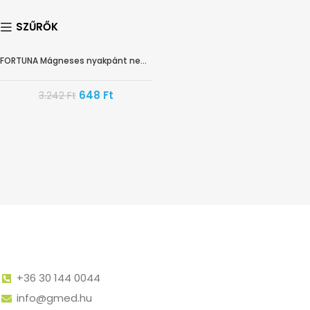
SZŰRŐK
FORTUNA Mágneses nyakpánt neoprén szürke (uni)
-80%
648
Ft
3.242
Ft
+36 30 144 0044
info@gmed.hu