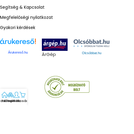
Segítség & Kapcsolat
Megfelelőségi nyilatkozat
Gyakori kérdések
Árukereső.hu
ÁrGép
Olcsóbbat.hu
ezdőlap
Termékek
Fiók
Kosár
Gmed © 2024. Minden jog fenntartva