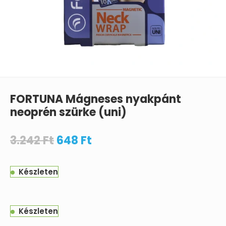
FORTUNA Mágneses nyakpánt
neoprén szürke (uni)
3.242
Ft
648
Ft
Készleten
Készleten