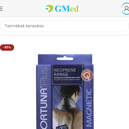
Kezdőlap
Akciók
-80%