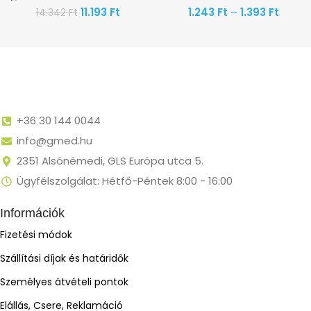
11.193
Ft
1.243
Ft
–
1.393
Ft
14.342
Ft
+36 30 144 0044
info@gmed.hu
2351 Alsónémedi, GLS Európa utca 5.
Ügyfélszolgálat: Hétfő-Péntek 8:00 - 16:00
Információk
Fizetési módok
Szállítási díjak és határidők
Személyes átvételi pontok
Elállás, Csere, Reklamáció