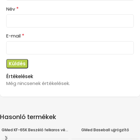
*
Név
*
E-mail
Értékelések
Még nincsenek értékelések.
Hasonló termékek
GMed KF-65K Beszélő felkaros vérnyomásmérő háttérvilágítással
GMed Baseball ujjrögzítő
-22%
AKÁR -30%