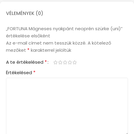
VÉLEMÉNYEK (0)
„FORTUNA Mágneses nyakpánt neoprén szürke (uni)”
értékelése elsőként
Az e-mail címet nem tesszük közzé.
A kötelező
*
mezőket
karakterrel jelöltük
*
A te értékelésed
*
Értékelésed