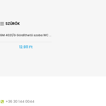
SZŰRŐK
GM 4021/G Gördíthető szoba WC lábtartó
HAMAROSAN ÉRKEZIK
12.911
Ft
+36 30 144 0044