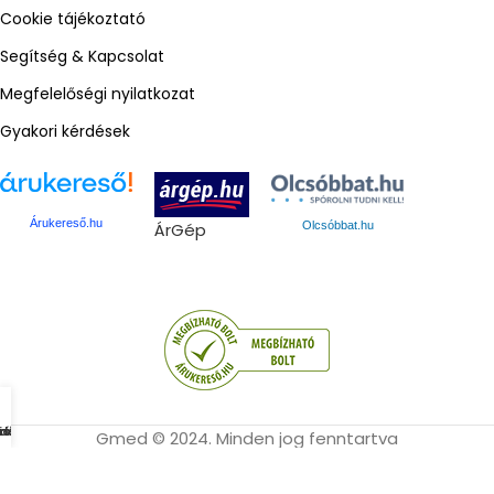
Cookie tájékoztató
Segítség & Kapcsolat
Megfelelőségi nyilatkozat
Gyakori kérdések
Árukereső.hu
ÁrGép
Olcsóbbat.hu
mékek
dőlap
osár
iók
Gmed © 2024. Minden jog fenntartva