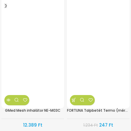
GMed Mesh inhalátor NE-M03C
FORTUNA Talpbetét Termo (méretre vágható)
12.389
Ft
247
Ft
1.234
Ft