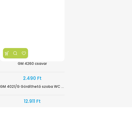
GM 4260 csavar
2.490
Ft
GM 4021/G Gördíthető szoba WC lábtartó
HAMAROSAN ÉRKEZIK
12.911
Ft