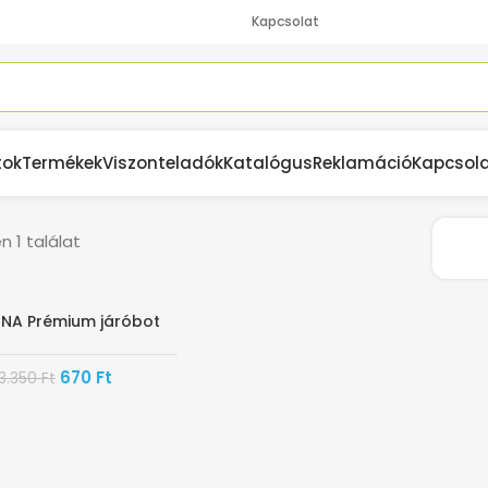
Kapcsolat
tok
Termékek
Viszonteladók
Katalógus
Reklamáció
Kapcsol
 1 találat
NA Prémium járóbot
670
Ft
3.350
Ft