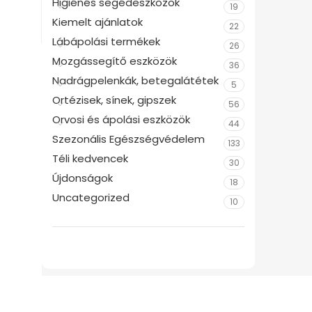
Higiénés segédeszközök
19
Kiemelt ajánlatok
22
Lábápolási termékek
26
Mozgássegítő eszközök
36
Nadrágpelenkák, betegalátétek
5
Ortézisek, sínek, gipszek
56
Orvosi és ápolási eszközök
44
Szezonális Egészségvédelem
133
Téli kedvencek
30
Újdonságok
18
Uncategorized
10