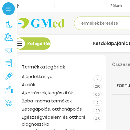
Rólunk
Kezdőlap
Ajánla
Kategóriák
Összesen
Termékkategóriák
Ajándékkártya
0
Akciók
FORTU
210
-80%
Alkatrészek, kiegészítők
66
Baba-mama termékek
7
Betegápolás, otthonápolás
20
Egészségvédelem és otthoni
45
diagnosztika