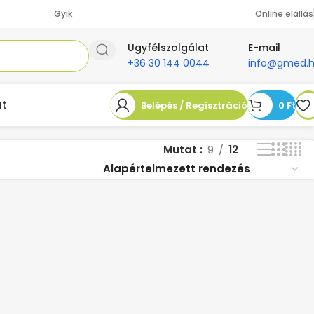
Gyik
Online elállás
Ügyfélszolgálat
E-mail
+36 30 144 0044
info@gmed.
at
Belépés / Regisztráció
0
Ft
Mutat
9
12