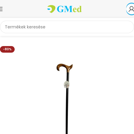
Kezdőlap
Akciók
-80%