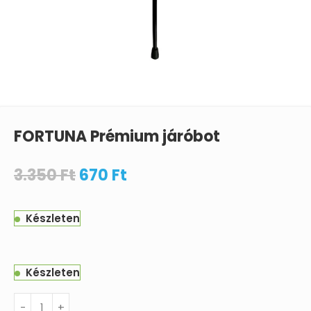
FORTUNA Prémium járóbot
3.350
Ft
670
Ft
Készleten
Készleten