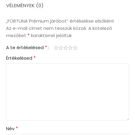
VÉLEMÉNYEK (0)
„FORTUNA Prémium járóbot” értékelése elsőként
Az e-mail címet nem tesszük közzé.
A kötelező
*
mezőket
karakterrel jelöltük
*
A te értékelésed
*
Értékelésed
*
Név