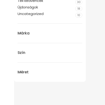
Téli kedvencek
30
Újdonságok
18
Uncategorized
10
Márka
Szín
Méret