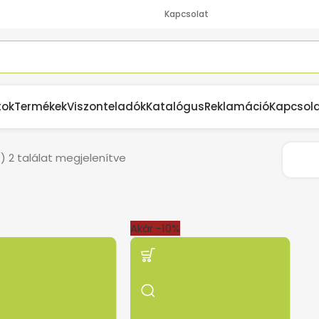
Kapcsolat
tok
Termékek
Viszonteladók
Katalógus
Reklamáció
Kapcsol
) 2 találat megjelenítve
Akár -10%