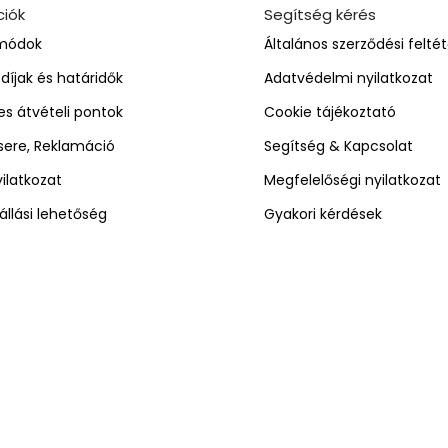
ciók
Segítség kérés
 módok
Általános szerződési feltét
i díjak és határidők
Adatvédelmi nyilatkozat
s átvételi pontok
Cookie tájékoztató
Csere, Reklamáció
Segítség & Kapcsolat
yilatkozat
Megfelelőségi nyilatkozat
állási lehetőség
Gyakori kérdések