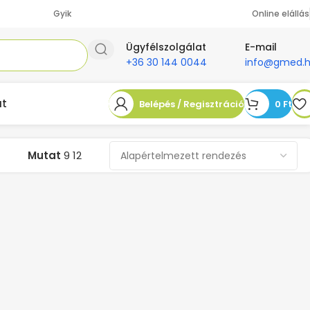
Gyik
Online elállás
Ügyfélszolgálat
E-mail
+36 30 144 0044
info@gmed.
at
Belépés / Regisztráció
0
Ft
Mutat
9
12