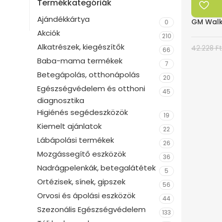
Termékkategóriák
Ajándékkártya
GM Walke
0
Akciók
210
Alkatrészek, kiegészítők
42.228
Ft
66
Baba-mama termékek
7
Betegápolás, otthonápolás
20
Egészségvédelem és otthoni
45
diagnosztika
Higiénés segédeszközök
19
Kiemelt ajánlatok
22
Lábápolási termékek
26
Mozgássegítő eszközök
36
Nadrágpelenkák, betegalátétek
5
Ortézisek, sínek, gipszek
56
Orvosi és ápolási eszközök
44
Szezonális Egészségvédelem
133