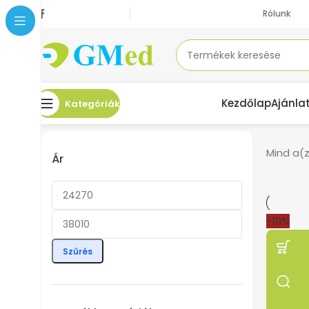
Rólunk
Kezdőlap
Ajánla
Kategóriák
Mind a(z
Ár
-10%
Szűrés