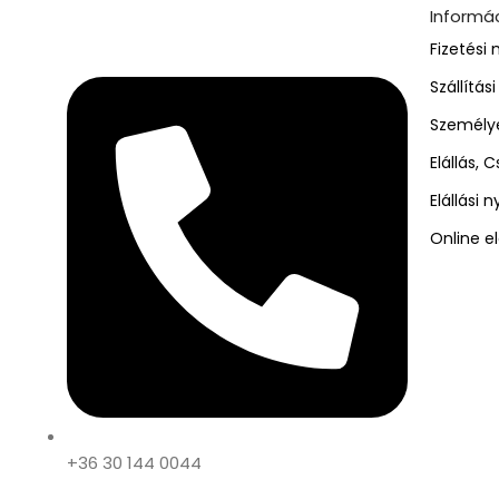
Informá
Fizetési
Szállítás
Személye
Elállás, 
Elállási n
Online el
+36 30 144 0044