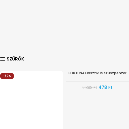
SZŰRŐK
FORTUNA Elasztikus szuszpenzor
-80%
-80%
478
Ft
2.388
Ft