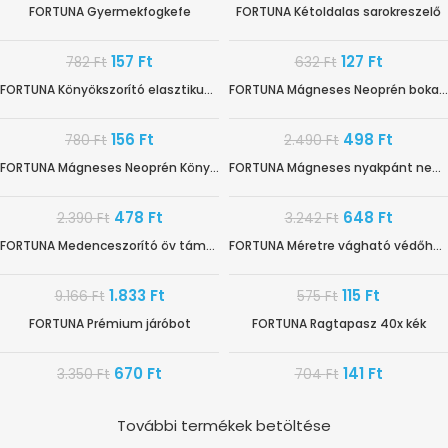
FORTUNA Gyermekfogkefe
FORTUNA Kétoldalas sarokreszelő
-80%
-80%
157
Ft
127
Ft
782
Ft
632
Ft
FORTUNA Könyökszorító elasztikus XLFT900
FORTUNA Mágneses Neoprén bokarögzítő UNI
-80%
-80%
156
Ft
498
Ft
780
Ft
2.490
Ft
FORTUNA Mágneses Neoprén Könyökrögzítő UNI
FORTUNA Mágneses nyakpánt neoprén szürke (uni)
-80%
-80%
478
Ft
648
Ft
2.390
Ft
3.242
Ft
FORTUNA Medenceszorító öv támasztékkal
FORTUNA Méretre vágható védőhab lábra
-80%
-80%
1.833
Ft
115
Ft
9.166
Ft
575
Ft
FORTUNA Prémium járóbot
FORTUNA Ragtapasz 40x kék
-80%
-80%
670
Ft
141
Ft
3.350
Ft
704
Ft
További termékek betöltése