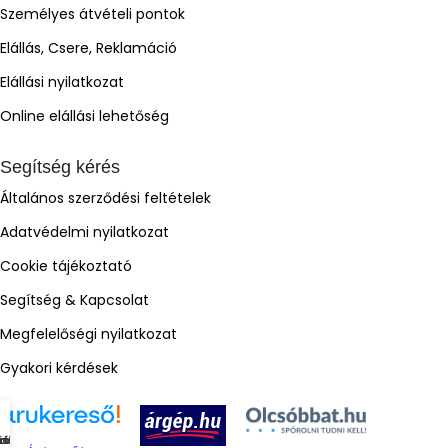
Személyes átvételi pontok
Elállás, Csere, Reklamáció
Elállási nyilatkozat
Online elállási lehetőség
Segítség kérés
Általános szerződési feltételek
Adatvédelmi nyilatkozat
Cookie tájékoztató
Segítség & Kapcsolat
Megfelelőségi nyilatkozat
Gyakori kérdések
mékek
dőlap
osár
iók