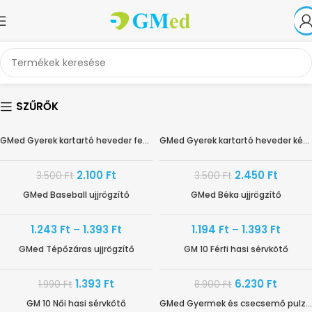
SZŰRŐK
GMed Gyerek kartartó heveder fekete-narancs
GMed Gyerek kartartó heveder kék-fehér
-40%
-30%
2.100
Ft
2.450
Ft
3.500
Ft
3.500
Ft
GMed Baseball ujjrögzítő
GMed Béka ujjrögzítő
AKÁR -30%
-40%
1.243
Ft
–
1.393
Ft
1.194
Ft
–
1.393
Ft
GMed Tépőzáras ujjrögzítő
GM 10 Férfi hasi sérvkötő
-30%
-30%
1.393
Ft
6.230
Ft
1.990
Ft
8.900
Ft
GM 10 Női hasi sérvkötő
GMed Gyermek és csecsemő pulzoximéter CMS50Q1
-30%