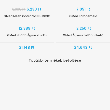
6.230
Ft
7.051
Ft
8.900
Ft
GMed Mesh inhalátor NE-M03C
GMed Párnaemelő
HAMAROSAN ÉRKEZIK
12.389
Ft
12.250
Ft
GMed Hh655 Ágyasztal Fix
GMed Ágyasztal Dönthető
21.148
Ft
24.643
Ft
További termékek betöltése