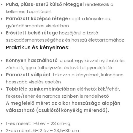
Puha, plüss-szerű külső réteggel
rendelkezik a
kellemes tapintásért
Párnázott középső rétege
segít a kényelmes,
gyűrődésmentes viseletben
Erősített belső rétege
hozzájárul a tartó
szakadásmentességéhez és hosszú élettartamához
Praktikus és kényelmes:
Könnyen használható
: a csat egy kézzel nyitható és
zárható, így a felhelyezés és levétel gyerekjáték
Párnázott vállpánt
: fokozza a kényelmet, különösen
hosszabb viselés esetén
Többféle színkombinációban
elérhető: kék/fehér,
fekete/fehér és narancs színben is rendelhető
A megfelelő méret az alkar hosszúsága alapján
választható (csuklótól könyékig mérendő).
1-es méret: 1-6 év – 23 cm-ig
2-es méret: 6-12 év – 23,5-30 cm