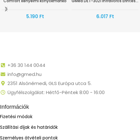
Comfort kényelmi könyökmankó
GMed DET-3021 Infravörös Érintésmentes Lázmérő
5.190
Ft
6.017
Ft
+36 30 144 0044
info@gmed.hu
2351 Alsónémedi, GLS Európa utca 5.
Ügyfélszolgálat: Hétfő-Péntek 8:00 - 16:00
Információk
Fizetési módok
Szállítási díjak és határidők
Személyes átvételi pontok