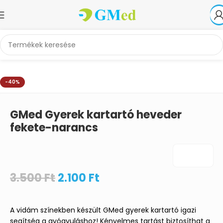
Kezdőlap
Ortézisek, sínek, gipszek
Váll- és Karortézisek
-40%
GMed Gyerek kartartó heveder
fekete-narancs
3.500
Ft
2.100
Ft
A vidám színekben készült GMed gyerek kartartó igazi
segítség a gyógyuláshoz! Kényelmes tartást biztosíthat a