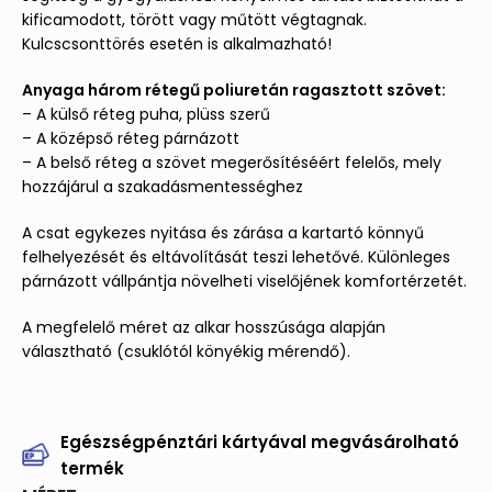
kificamodott, törött vagy műtött végtagnak.
Kulcscsonttörés esetén is alkalmazható!
Anyaga három rétegű poliuretán ragasztott szövet:
– A külső réteg puha, plüss szerű
– A középső réteg párnázott
– A belső réteg a szövet megerősítéséért felelős, mely
hozzájárul a szakadásmentességhez
A csat egykezes nyitása és zárása a kartartó könnyű
felhelyezését és eltávolítását teszi lehetővé. Különleges
párnázott vállpántja növelheti viselőjének komfortérzetét.
A megfelelő méret az alkar hosszúsága alapján
választható (csuklótól könyékig mérendő).
Egészségpénztári kártyával megvásárolható
termék