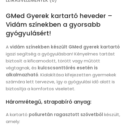
LEÍRÁS
VÉLEMÉNYEK (0)
GMed Gyerek kartartó heveder –
Vidám színekben a gyorsabb
gyógyulásért!
A
vidám színekben készült GMed gyerek kartartó
igazi segítség a gyógyulásban! Kényelmes tartást
biztosít a kificamodott, törött vagy műtött
végtagnak, és
kulcscsonttörés esetén is
alkalmazható
. Kialakítása kifejezetten gyermekek
számára lett tervezve, így a gyógyulási idő alatt is
biztosítja a komfortos viseletet.
Háromrétegű, strapabíró anyag:
A kartartó
poliuretán ragasztott szövetből
készült,
amely: