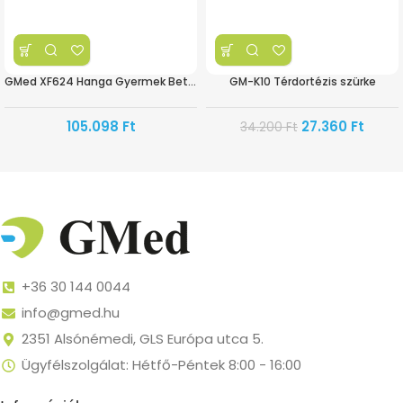
GMed XF624 Hanga Gyermek Betegágy
GM-K10 Térdortézis szürke
105.098
Ft
27.360
Ft
34.200
Ft
+36 30 144 0044
info@gmed.hu
2351 Alsónémedi, GLS Európa utca 5.
Ügyfélszolgálat: Hétfő-Péntek 8:00 - 16:00