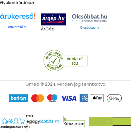
Gyakori kérdések
Árukereső.hu
ÁrGép
Olcsóbbat.hu
Gmed © 2024. Minden jog fenntartva
Dalma
3.820
Ft
betegágy
Készleten
kerék
ezdőlap
Termékek
Fiók
Kosár