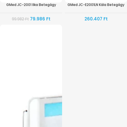
GMed JC-2001 Ilka Betegágy
GMed JC-E2001LN Kála Betegágy
79.986
Ft
260.407
Ft
99.982
Ft