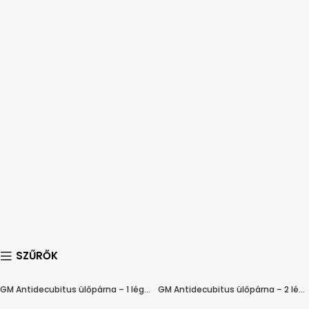
SZŰRŐK
GM Antidecubitus ülőpárna – 1 légkamrás
GM Antidecubitus ülőpárna – 2 légkamrás
HAMAROSAN ÉRKEZIK