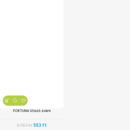
FORTUNA Utazó zokni
553
Ft
2.767
Ft