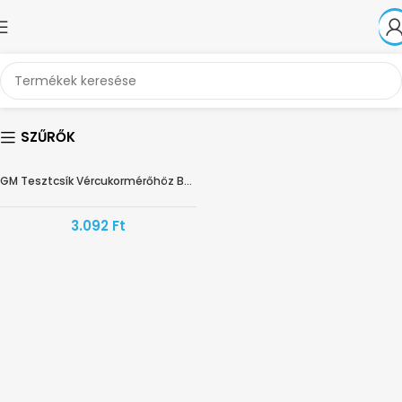
SZŰRŐK
GM Tesztcsík Vércukormérőhöz BS-602
3.092
Ft