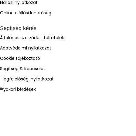
Elállási nyilatkozat
Online elállási lehetőség
Segítség kérés
Általános szerződési feltételek
Adatvédelmi nyilatkozat
Cookie tájékoztató
Segítség & Kapcsolat
Megfelelőségi nyilatkozat
Gyakori kérdések
mékek
dőlap
osár
iók
Árukereső.hu
ÁrGép
Olcsóbbat.hu