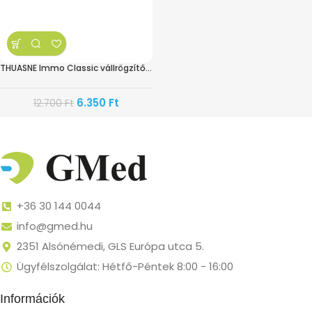
THUASNE Immo Classic vállrögzítő 2-es méret
6.350
Ft
12.700
Ft
+36 30 144 0044
info@gmed.hu
2351 Alsónémedi, GLS Európa utca 5.
Ügyfélszolgálat: Hétfő-Péntek 8:00 - 16:00
Információk