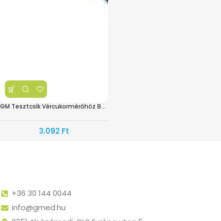
GM Tesztcsík Vércukormérőhöz BS-602
3.092
Ft
+36 30 144 0044
info@gmed.hu