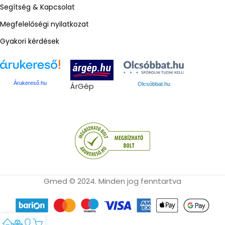
Segítség & Kapcsolat
Megfelelőségi nyilatkozat
Gyakori kérdések
Árukereső.hu
ÁrGép
Olcsóbbat.hu
Gmed © 2024. Minden jog fenntartva