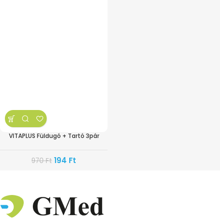
VITAPLUS Füldugó + Tartó 3pár
194
Ft
970
Ft