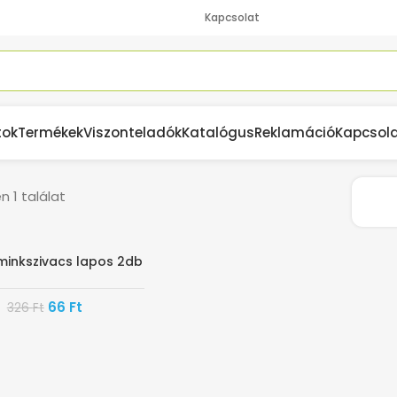
Kapcsolat
tok
Termékek
Viszonteladók
Katalógus
Reklamáció
Kapcsol
 1 találat
minkszivacs lapos 2db
66
Ft
326
Ft