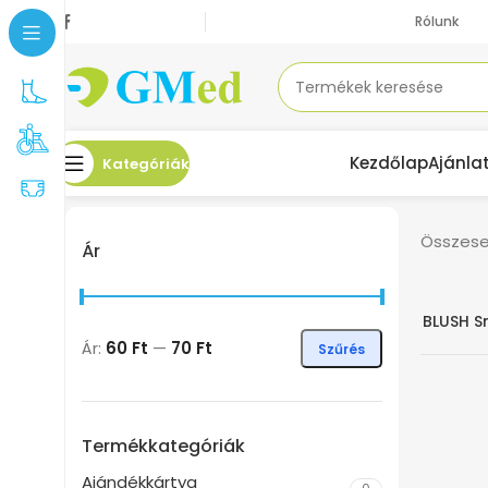
Rólunk
Kezdőlap
Ajánla
Kategóriák
Összesen
Ár
BLUSH S
-80%
Ár:
60 Ft
—
70 Ft
Szűrés
Termékkategóriák
Ajándékkártya