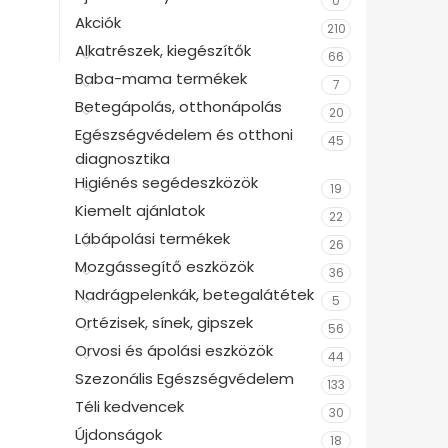
0
Akciók
210
Alkatrészek, kiegészítők
66
Baba-mama termékek
7
Betegápolás, otthonápolás
20
Egészségvédelem és otthoni
45
diagnosztika
Higiénés segédeszközök
19
Kiemelt ajánlatok
22
Lábápolási termékek
26
Mozgássegítő eszközök
36
Nadrágpelenkák, betegalátétek
5
Ortézisek, sínek, gipszek
56
Orvosi és ápolási eszközök
44
Szezonális Egészségvédelem
133
Téli kedvencek
30
Újdonságok
18