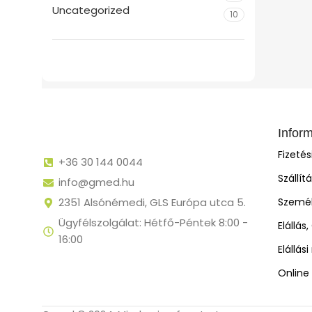
Uncategorized
10
Infor
Fizeté
+36 30 144 0044
Szállít
info@gmed.hu
2351 Alsónémedi, GLS Európa utca 5.
Személ
Ügyfélszolgálat: Hétfő-Péntek 8:00 -
Elállás
16:00
Elállás
Online 