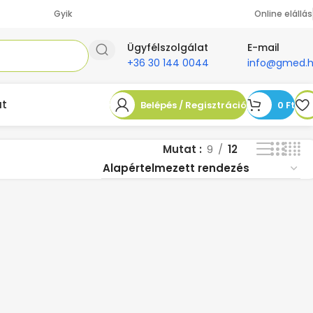
Gyik
Online elállás
Ügyfélszolgálat
E-mail
+36 30 144 0044
info@gmed.
at
Belépés / Regisztráció
0
Ft
Mutat
9
12