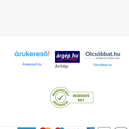
Árukereső.hu
ÁrGép
Olcsóbbat.hu