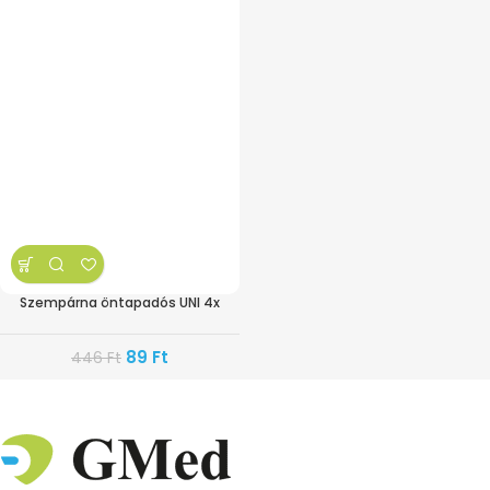
Szempárna öntapadós UNI 4x
89
Ft
446
Ft