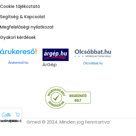
Cookie tájékoztató
Segítség & Kapcsolat
Megfelelőségi nyilatkozat
Gyakori kérdések
Árukereső.hu
ÁrGép
Olcsóbbat.hu
zdőlap
Termékek
Fiók
Kosár
Gmed © 2024. Minden jog fenntartva