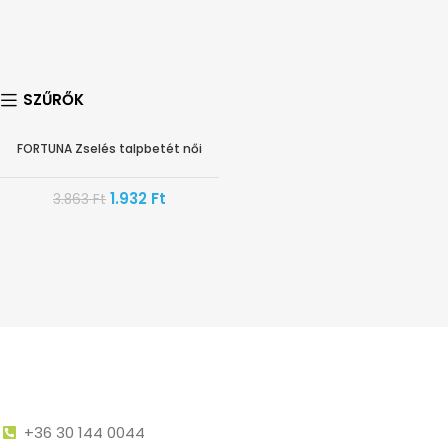
SZŰRŐK
FORTUNA Zselés talpbetét női
-50%
1.932
Ft
3.863
Ft
+36 30 144 0044