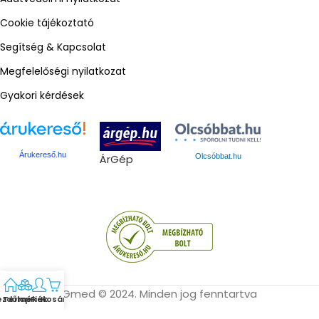
Cookie tájékoztató
Segítség & Kapcsolat
Megfelelőségi nyilatkozat
Gyakori kérdések
Árukereső.hu
ÁrGép
Olcsóbbat.hu
Gmed © 2024. Minden jog fenntartva
ezdőlap
Termékek
Fiók
Kosár