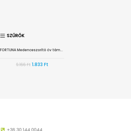
SZŰRŐK
FORTUNA Medenceszorító öv támasztékkal
-80%
1.833
Ft
9.166
Ft
+36 30 144 0044