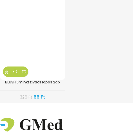
BLUSH Sminkszivacs lapos 2db
66
Ft
326
Ft