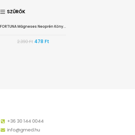
SZŰRŐK
FORTUNA Mágneses Neoprén Könyökrögzítő UNI
-80%
478
Ft
2.390
Ft
+36 30 144 0044
info@gmed.hu