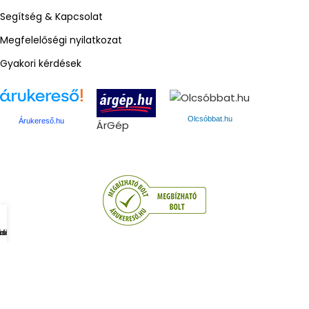
Segítség & Kapcsolat
Megfelelőségi nyilatkozat
Gyakori kérdések
Olcsóbbat.hu
Árukereső.hu
ÁrGép
mékek
dőlap
osár
iók
Gmed © 2024. Minden jog fenntartva